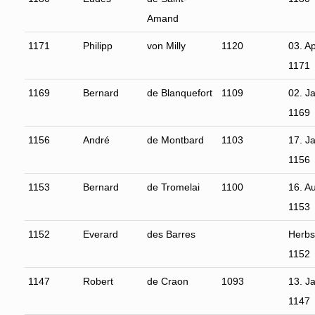
Amand
1171
Philipp
von Milly
1120
03. Ap
1171
1169
Bernard
de Blanquefort
1109
02. J
1169
1156
André
de Montbard
1103
17. J
1156
1153
Bernard
de Tromelai
1100
16. A
1153
1152
Everard
des Barres
Herbs
1152
1147
Robert
de Craon
1093
13. J
1147