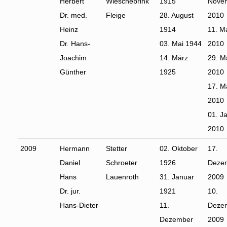
Herbert
Wieschebrink
1915
Nove
Dr. med.
Fleige
28. August
2010
Heinz
1914
11. M
Dr. Hans-
03. Mai 1944
2010
Joachim
14. März
29. M
Günther
1925
2010
17. M
2010
01. J
2010
2009
Hermann
Stetter
02. Oktober
17.
Daniel
Schroeter
1926
Deze
Hans
Lauenroth
31. Januar
2009
Dr. jur.
1921
10.
Hans-Dieter
11.
Deze
Dezember
2009