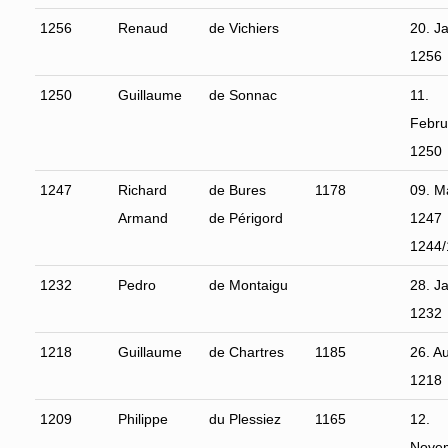
1256
Renaud
de Vichiers
20. J
1256
1250
Guillaume
de Sonnac
11.
Febru
1250
1247
Richard
de Bures
1178
09. M
Armand
de Périgord
1247
1244/
1232
Pedro
de Montaigu
28. J
1232
1218
Guillaume
de Chartres
1185
26. A
1218
1209
Philippe
du Plessiez
1165
12.
Nove