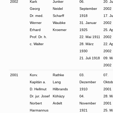
2002
Kark
Junker
06.
20. Ju
Georg
Neidel
September
2002
Dr. med.
Scharff
1918
17. Ju
Werner
Waubke
31. Januar
2002
Erhard
Kroemer
1925
25. Ap
Prof. Dr. h.
22. Mai 1911
2002
c. Walter
28. März
22. Ap
1930
2002
21. Juli 1918
09. M
2002
2001
Korv.
Rathke
03.
07.
Kapitän a.
Lang
Dezember
Oktob
D. Hellmut
Hilbrands
1910
2001
Dr. jur. Josef
Köhàzy
04.
28. M
Norbert
Ardelt
November
2001
Harmannus
1921
25. M