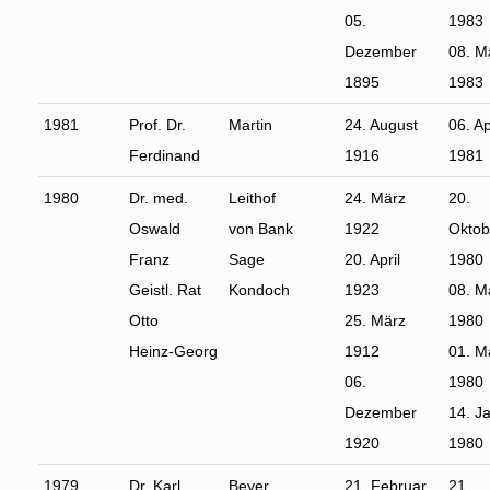
05.
1983
Dezember
08. M
1895
1983
1981
Prof. Dr.
Martin
24. August
06. Ap
Ferdinand
1916
1981
1980
Dr. med.
Leithof
24. März
20.
Oswald
von Bank
1922
Oktob
Franz
Sage
20. April
1980
Geistl. Rat
Kondoch
1923
08. M
Otto
25. März
1980
Heinz-Georg
1912
01. M
06.
1980
Dezember
14. J
1920
1980
1979
Dr. Karl
Beyer
21. Februar
21.