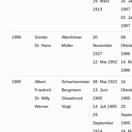
29. März
25. J
1913
1987
02. J
1987
1986
Günter
Altenhöner
20.
08.
Dr. Hans
Müller
November
Oktob
1927
1986
12. Mai 1902
14. M
1986
1985
Albert
Schachermeier
08. Mai 1922
16.
Friedrich
Bergmann
13. Juni
Oktob
Dr. Willy
Glasebrock
1905
1985
Werner
Voigt
14. Juli 1900
20.
29.
Sept
September
1985
1914
24. M