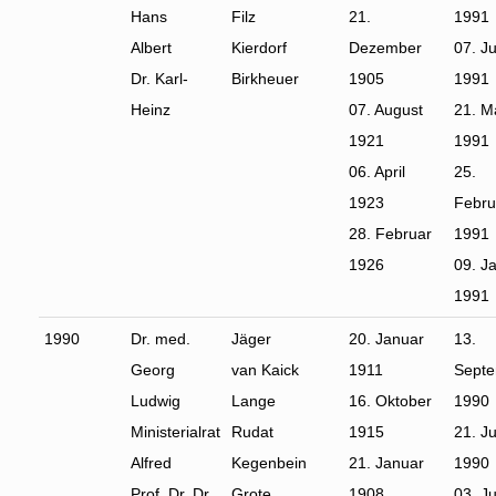
Hans
Filz
21.
1991
Albert
Kierdorf
Dezember
07. Ju
Dr. Karl-
Birkheuer
1905
1991
Heinz
07. August
21. M
1921
1991
06. April
25.
1923
Febru
28. Februar
1991
1926
09. J
1991
1990
Dr. med.
Jäger
20. Januar
13.
Georg
van Kaick
1911
Sept
Ludwig
Lange
16. Oktober
1990
Ministerialrat
Rudat
1915
21. Ju
Alfred
Kegenbein
21. Januar
1990
Prof. Dr. Dr.
Grote
1908
03. Ju