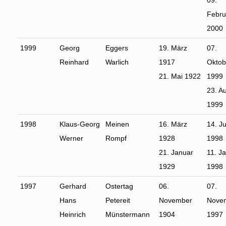
09.
Febru
2000
1999
Georg
Eggers
19. März
07.
Reinhard
Warlich
1917
Oktob
21. Mai 1922
1999
23. A
1999
1998
Klaus-Georg
Meinen
16. März
14. Ju
Werner
Rompf
1928
1998
21. Januar
11. J
1929
1998
1997
Gerhard
Ostertag
06.
07.
Hans
Petereit
November
Nove
Heinrich
Münstermann
1904
1997