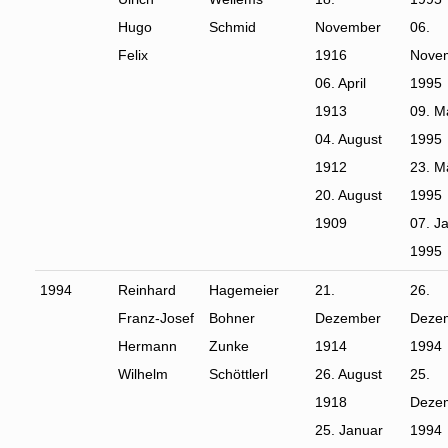
Hugo
Schmid
November
06.
Felix
1916
Nove
06. April
1995
1913
09. M
04. August
1995
1912
23. M
20. August
1995
1909
07. J
1995
1994
Reinhard
Hagemeier
21.
26.
Franz-Josef
Bohner
Dezember
Deze
Hermann
Zunke
1914
1994
Wilhelm
Schöttlerl
26. August
25.
1918
Deze
25. Januar
1994