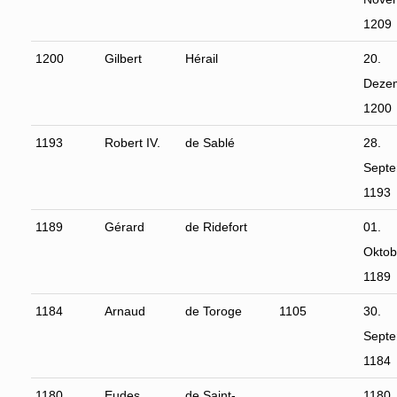
1209
1200
Gilbert
Hérail
20.
Deze
1200
1193
Robert IV.
de Sablé
28.
Sept
1193
1189
Gérard
de Ridefort
01.
Oktob
1189
1184
Arnaud
de Toroge
1105
30.
Sept
1184
1180
Eudes
de Saint-
1180