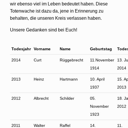
wir ebenso viel im Leben bedeutet haben. Diese
Totenwache ist dazu da, jene in Erinnerung zu
behalten, die unseren Kreis verlassen haben.
Unsere Gedanken sind bei Euch!
Todesjahr
Vorname
Name
Geburtstag
Tode
2014
Curt
Rüggebrecht
11.November
13. Ju
1914
2014
2013
Heinz
Hartmann
10. April
15. Ap
1937
2013
2012
Albrecht
Schilder
05.
18. J
November
2012
1923
2011
Walter
Raffel
14.
11.