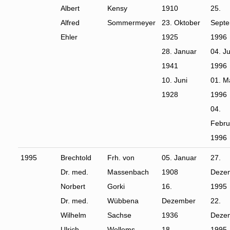
Albert
Kensy
1910
25.
Alfred
Sommermeyer
23. Oktober
Sept
Ehler
1925
1996
28. Januar
04. Ju
1941
1996
10. Juni
01. M
1928
1996
04.
Febru
1996
1995
Brechtold
Frh. von
05. Januar
27.
Dr. med.
Massenbach
1908
Deze
Norbert
Gorki
16.
1995
Dr. med.
Wübbena
Dezember
22.
Wilhelm
Sachse
1936
Deze
Ulrich
Wellems
18.
1995