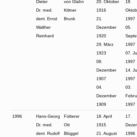
Dieter
von Glahn
20. Oktober
18.
Dr. med.
Kittner
1916
Oktob
dent. Ernst
Brunk
21.
1997
Walther
Dezember
05.
Reinhard
1920
Sept
29. März
1997
1923
07. Ju
08.
1997
Dezember
14. Ju
1907
1997
04.
03.
Dezember
Febru
1909
1997
1996
Hans-Georg
Fütterer
18. April
17.
Dr. med.
Ott
1915
Deze
dent. Rudolf
Blüggel
21. August
1996