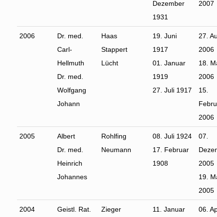
Dezember
2007
1931
2006
Dr. med.
Haas
19. Juni
27. A
Carl-
Stappert
1917
2006
Hellmuth
Lücht
01. Januar
18. M
Dr. med.
1919
2006
Wolfgang
27. Juli 1917
15.
Johann
Febru
2006
2005
Albert
Rohlfing
08. Juli 1924
07.
Dr. med.
Neumann
17. Februar
Deze
Heinrich
1908
2005
Johannes
19. M
2005
2004
Geistl. Rat.
Zieger
11. Januar
06. Ap