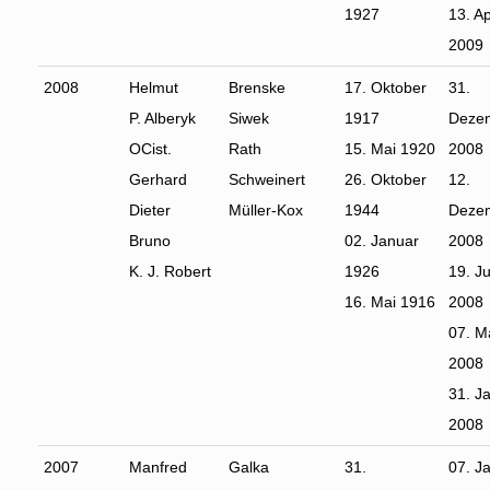
1927
13. Ap
2009
2008
Helmut
Brenske
17. Oktober
31.
P. Alberyk
Siwek
1917
Deze
OCist.
Rath
15. Mai 1920
2008
Gerhard
Schweinert
26. Oktober
12.
Dieter
Müller-Kox
1944
Deze
Bruno
02. Januar
2008
K. J. Robert
1926
19. Ju
16. Mai 1916
2008
07. M
2008
31. J
2008
2007
Manfred
Galka
31.
07. J