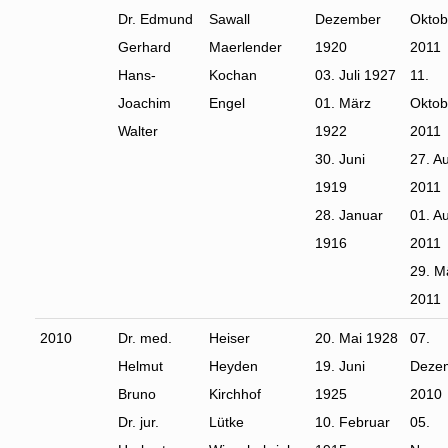
Dr. Edmund
Sawall
Dezember
Oktob
Gerhard
Maerlender
1920
2011
Hans-
Kochan
03. Juli 1927
11.
Joachim
Engel
01. März
Oktob
Walter
1922
2011
30. Juni
27. A
1919
2011
28. Januar
01. A
1916
2011
29. M
2011
2010
Dr. med.
Heiser
20. Mai 1928
07.
Helmut
Heyden
19. Juni
Deze
Bruno
Kirchhof
1925
2010
Dr. jur.
Lütke
10. Februar
05.