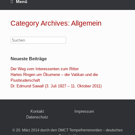
Menü
Category Archives:
Allgemein
Neueste Beiträge
Der Weg vom Interessenten zum Ritter
Hartes Ringen um Ökumene – der Vatikan und die
Piusbruderschaft
Dr. Edmund Sawall (3. Juli 1927 – 11. Oktober 2011)
Kontakt
Impressum
Datenschutz
© 20. März 2014 durch den OMCT Tempelherrenorden – deutsches